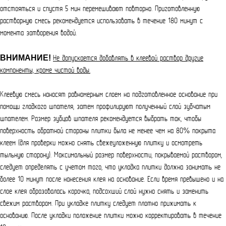
отстояться и спустя 5 мин перемешивают повторно. Приготовленную
растворную смесь рекомендуется использовать в течение 180 минут с
момента затворения водой.
ВНИМАНИЕ!
Не допускается добавлять в клеевой раствор другие
компоненты, кроме чистой воды.
Клеевую смесь наносят равномерным слоем на подготовленное основание при
помощи гладкого шпателя, затем профилируют полученный слой зубчатым
шпателем. Размер зубцов шпателя рекомендуется выбрать так, чтобы
поверхность обратной стороны плитки была не менее чем на 80% покрыта
клеем (для проверки можно снять свежеуложенную плитку и осмотреть
тыльную сторону). Максимальный размер поверхности, покрываемой раствором,
следует определять с учетом того, что укладка плитки должна занимать не
более 10 минут после нанесения клея на основание. Если время превышено и на
слое клея образовалась корочка, подсохший слой нужно снять и заменить
свежим раствором. При укладке плитку следует плотно прижимать к
основанию. После укладки положение плитки можно корректировать в течение