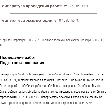
Температура проведения работ:
от +5 °С до +30 °С
Температура эксплуатации:
от 0 °С до +50 °С
* при температуре (20 ± 2) °С и относительной влажности воздуха (60 ± 10)
%
Проведение работ
Подготовка основания
Температура воздуха в помещении и основания должна быть в пределах от +5
°С до +30 °С, а относительная влажность воздуха - не выше 80% (на время
всего периода проведения работ и твердения материала). Основание должно
быть ровным, сухим, обладать достаточной несущей способностью и отвечать
требованиям СП 71.13330.2017. Поверхность основания следует очистить от
пыли, грязи, опалубочной смазки и отслоений. Неровности более 5 мм