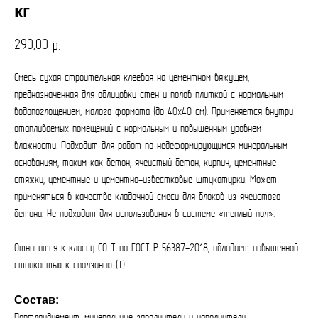
кг
290,00
р.
Смесь сухая строительная клеевая на цементном вяжущем,
предназначенная для облицовки стен и полов плиткой с нормальным
водопоглощением, малого формата (до 40х40 см). Применяется внутри
отапливаемых помещений с нормальным и повышенным уровнем
влажности. Подходит для работ по недеформирующимся минеральным
основаниям, таким как бетон, ячеистый бетон, кирпич, цементные
стяжки, цементные и цементно-известковые штукатурки. Может
применяться в качестве кладочной смеси для блоков из ячеистого
бетона. Не подходит для использования в системе «теплый пол».
Относится к классу С0 T по ГОСТ Р 56387-2018, обладает повышенной
стойкостью к сползанию (T).
Состав: