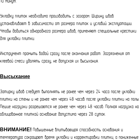
10 минут.
Укладку плиток необходимо производить с зазором. Ширину швов
устанавливают в зависимости от размера плиток и условий эксплуатации.
Чтобы добиться однородного размера швов, применяют специальные крестики
для укладки плитки.
Инструмент промыть водой сразу после окончания работ. Загрязнения от
клеевой смеси удалять сразу, не допуская их высыхания.
Высыхание
Затирку швов следует выполнять не ранее чем через 24 часа после укладки
плитки на стены и не ранее чем через 48 часов после укладки плитки на полы.
Пешие нагрузки разрешаются не ранее чем через 48 часов. Полная нагрузка на
облицованное плиткой основание допустима через 28 суток.
ВНИМАНИЕ!
Повышенные впитывающая способность основания и
температура сокращают время укладки и корректировки плитки, а пониженные