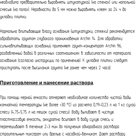
необходимо предварительно выровнять штукатуркой (на стенах) или напольной
смесью (на полах). Неровности до 5 мм можно выровнять клеем за 24 ч до
укладки плитки.
Нормально впитывающие влагу основания (штукатурки, стяжки) рекомендуется
обработать грунтом глубокого проникновения Archin 14. Для обработки
сильновпитывающих оснований применяют грунт-концентрат Archin 96,
разбавленный водой в различных соотношениях в зависимости от материала
основания (согласно инструкции по применению). К укладке плитки следует
приступать после высыхания грунта (не ранее чем через 2 часа).
Приготовление и нанесение раствора
При помощи мерной емкости отмеряют необходимое количество чистой воды
комнатной температуры (не более +30 °С) из расчета 0,19-0,23 л на 1 кг сухой
смеси (4,75-5,75 л на мешок сухой смеси). Воду выливают в чистую
пластмассовую емкость, аккуратно всыпают в воду сухую смесь и
перемешивают в течение 2-3 мин до получения однородного раствора
строительным миксером или дрелью с насадкой-венчиком. Дают раствору